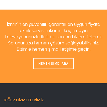
Kınık Samsung Servisi
Kiraz Samsung Servisi
İzmir'in en güvenilir, garantili, en uygun fiyata
Konak Samsung Servisi
teknik servis imkanını kaçırmayın.
Televizyonunuzla ilgili bir sorunu bizlere ileterek.
Menderes Samsung Servisi
Sorununuza hemen çözüm sağlayabilirsiniz.
Menemen Samsung Servisi
Bizimle hemen şimd iletişime geçin.
Narlıdere Samsung Servisi
HEMEN ŞİMDİ ARA
Ödemiş Samsung Servisi
Seferihisar Samsung Servisi
Selçuk Samsung Servisi
DIĞER HIZMETLERIMIZ
Tire Samsung Servisi