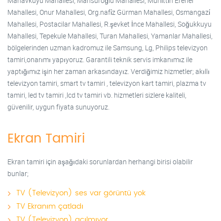
Manavkuyu Mahallesi, Mansuroğlu Mahallesi, Muhi̇tti̇n Erener
Mahallesi, Onur Mahallesi, Org.nafi̇z Gürman Mahallesi, Osmangazi̇
Mahallesi, Postacilar Mahallesi, R.şevket İnce Mahallesi, Soğukkuyu
Mahallesi, Tepekule Mahallesi, Turan Mahallesi, Yamanlar Mahallesi,
bölgelerinden uzman kadromuz ile Samsung, Lg, Philips televizyon
tamiri,onarımı yapıyoruz. Garantili teknik servis imkanımız ile
yaptığımız işin her zaman arkasındayız. Verdiğimiz hizmetler; akıllı
televizyon tamiri, smart tv tamiri , televizyon kart tamiri, plazma tv
tamiri, led tv tamiri ,lcd tv tamiri vb. hizmetleri sizlere kaliteli,
güvenilir, uygun fiyata sunuyoruz.
Ekran Tamiri
Ekran tamiri için aşağıdaki sorunlardan herhangi birisi olabilir
bunlar;
TV (Televizyon) ses var görüntü yok
TV Ekranım çatladı
TV (Televizyon) açılmıyor