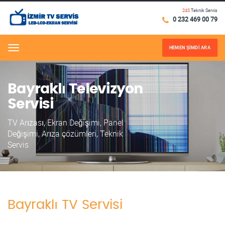
24S
Teknik Servis
0 232 469 00 79
HEMEN ŞİMDİ ARA
Menu
Bayraklı Televizyon
Servisi
TV Arızası, Ekran Değişimi, Panel
Değişimi, Arıza çözümleri, Teknik
Servis
Bayraklı TV Servisi