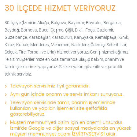
30 İLÇEDE HİZMET VERİYORUZ
30 ilçeye (İzmir'in Aliağa, Balçova, Bayındır, Bayraklı, Bergama,
Beydağ, Bornova, Buca, Çeşme, Çiğli, Dikili, Foça, Gaziemir,
Güzelbahçe, Karabağlar, Karaburun, Karşıyaka, Kemalpaşa, Kınık,
Kiraz, Konak, Menderes, Menemen, Narlıdere, Ödemiş, Seferihisar,
Selçuk, Tire, Torbalı ve Urla) hizmet veriyoruz. Geniş hizmet ağımız
ile siz müşterilerimize en kısa zamanda ulaşıp bakım, onarım ve
tamir işlemlerinizi yapıyoruz. Size en yakın güvenilir ve garantili
teknik servisiz.
Televizyon servisimiz 1 yıl garantilidir.
Aynı gün içinde onarım ve servis imkanı sunuyoruz.
Televizyon servisinde tamir, onarım işlemlerinde
kullanılan ve yapılan işlemleri size şeffaflıkla
gösterebiliyoruz.
Müşteri memnuniyeti bizim için en önemli unsurdur.
İzmir'de Google ve diğer sosyal medyalarda en yüksek
müşteri memnuniyet puanı İZMİRTVSERVİSİ aittir.